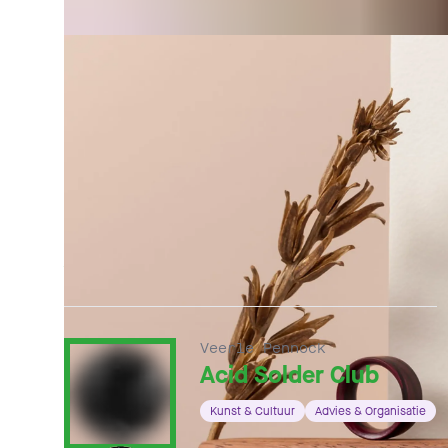
ANDERE HOFLED
Veerle Pennock
Acid Solder Club
Kunst & Cultuur
Advies & Organisatie