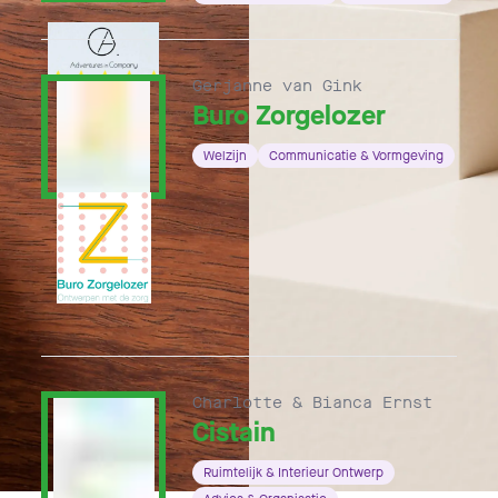
Gerjanne van Gink
Buro Zorgelozer
Welzijn
Communicatie & Vormgeving
Charlotte & Bianca Ernst
Cistain
Ruimtelijk & Interieur Ontwerp