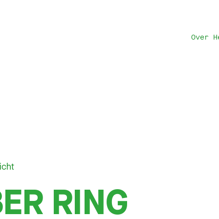
Over H
icht
ER RING