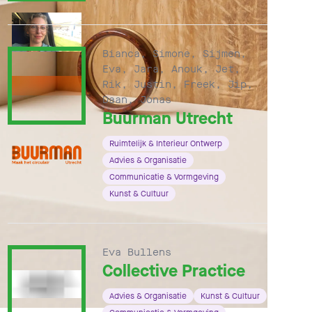
Bianca, Simone, Sijmen,
Eva, Jara, Anouk, Jet,
Rik, Justin, Freek, Jip,
Daan, Jonas
Buurman Utrecht
Ruimtelijk & Interieur Ontwerp
Advies & Organisatie
Communicatie & Vormgeving
Kunst & Cultuur
Eva Bullens
Collective Practice
Advies & Organisatie
Kunst & Cultuur