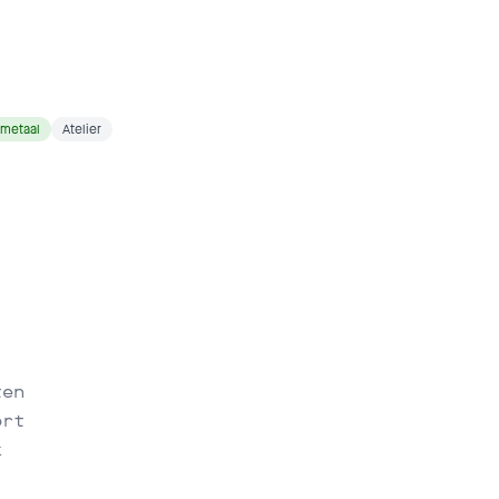
lmetaal
Atelier
ten
ort
k