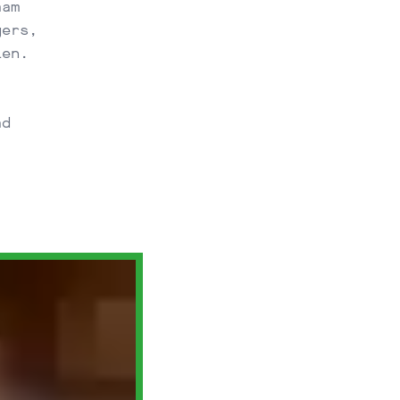
aam
gers,
len.
ad