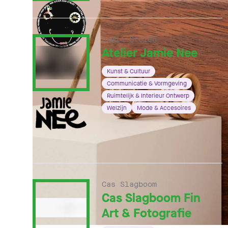
Jamie Stulen
Atelier Jamie Nee
Kunst & Cultuur
Communicatie & Vormgeving
Ruimtelijk & Interieur Ontwerp
Welzijn
Mode & Accesoires
Cas Slagboom
Cas Slagboom Fin
Art & Fotografie