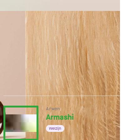
Arwen
Armashi
Welzijn