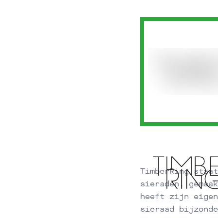
TimberRing staat
sieraden, gemaak
heeft zijn eigen
sieraad bijzonde