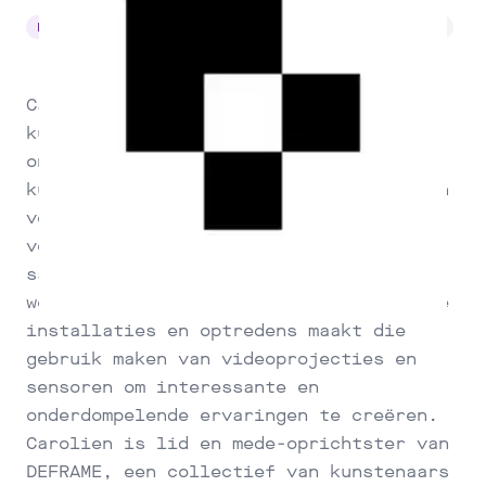
Kunst & Cultuur
Coding
Media-Art
Installaties
Workshops
Carolien Teunisse is een visuele media
kunstenaar en docent. Met haar werk
ontdekt ze interessante dialogen die
kunnen ontstaan door het combineren van
verschillende soorten media, bij het
versmelten van realiteiten en door
samenkomst van mens en technologie. Ze
werkt graag met computercode waarmee ze
installaties en optredens maakt die
gebruik maken van videoprojecties en
sensoren om interessante en
onderdompelende ervaringen te creëren.
Carolien is lid en mede-oprichtster van
DEFRAME, een collectief van kunstenaars