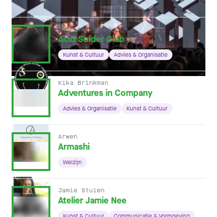
Veerle Pennock
Acid Solder Club
Kunst & Cultuur
Advies & Organisatie
Kika Brinkman
Adventures in Company
Advies & Organisatie
Kunst & Cultuur
Arwen
Armashi
Welzijn
Jamie Stulen
Atelier Jamie Nee
Kunst & Cultuur
Communicatie & Vormgeving