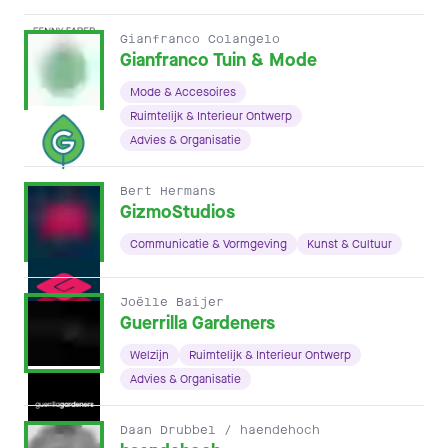
Gianfranco Colangelo
Gianfranco Tuin & Mode
Mode & Accesoires
Ruimtelijk & Interieur Ontwerp
Advies & Organisatie
Bert Hermans
GizmoStudios
Communicatie & Vormgeving
Kunst & Cultuur
Joëlle Baijer
Guerrilla Gardeners
Welzijn
Ruimtelijk & Interieur Ontwerp
Advies & Organisatie
Daan Drubbel / haendehoch