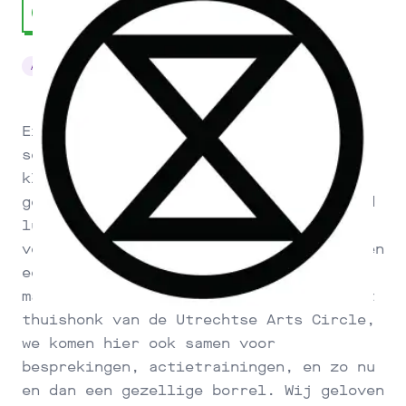
Advies & Organisatie
Activisme
Extinction Rebellion is een
sociocratische beweging van toegewijde
klimaatactivisten. Door middel van
geweldloze burgerlijke ongehoorzaamheid
luiden wij de noodklok en strijden we
voor grootschalige systeemverandering en
een beter klimaat voor iedereen. Onze
maakbasis op het Hof is niet alleen het
thuishonk van de Utrechtse Arts Circle,
we komen hier ook samen voor
besprekingen, actietrainingen, en zo nu
en dan een gezellige borrel. Wij geloven