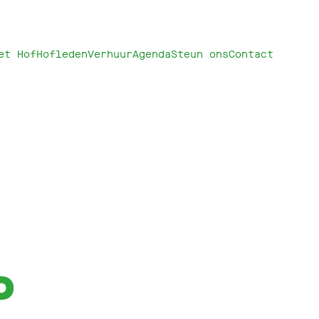
et Hof
Hofleden
Verhuur
Agenda
Steun ons
Contact
P