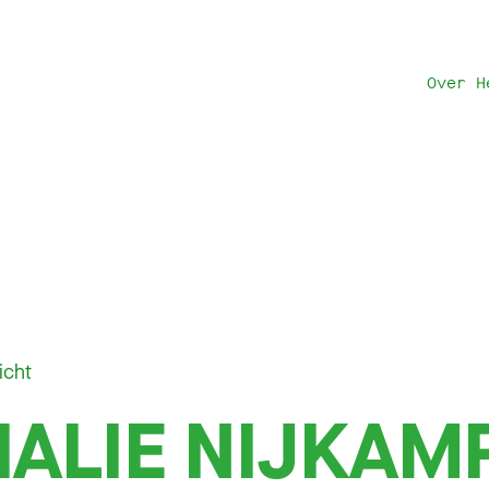
Over H
icht
ALIE NIJKAM