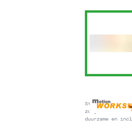
Streven naar een
zorgzaamheid. In
duurzame en incl